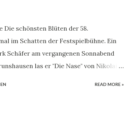
e Die schönsten Blüten der 58.
al im Schatten der Festspielbühne. Ein
irk Schäfer am vergangenen Sonnabend
unshausen las er "Die Nase" von Nikolai
rlebnis für alle Sinne. Nikolai Gogol
HEN
READ MORE »
hkin zu den Erneuerern der russischen
n. Er machte die Satire und die Ironie
und verknüpfte Volksliteratur und
e Nase" ist ein seiner St. Peterburger