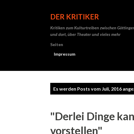
DER KRITIKER
Kritiken zum Kulturtreiben zwischen Göttinge
und dort, über Theater und vieles mehr
Seiten
Impressum
P
Es werden Posts vom Juli, 2016 ange
o
s
"Derlei Dinge kan
t
vorstellen"