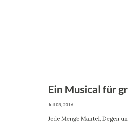
Geschichten, in denen er die 
karikiert. Doch Gogols Stern 
geistiger Umnachtung. : Der R
tok "Die Nase" steht zum eine
Literatur der russischen Rom
surrealen Momenten schon wei
Ein Musical für 
Juli 08, 2016
Jede Menge Mantel, Degen un