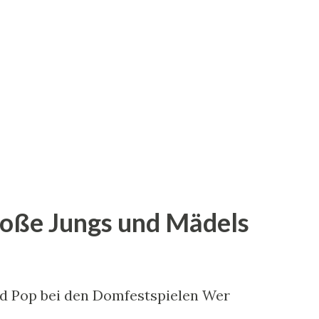
Stützen des zaristischen Russlands
verlöschte bald und er starb früh und in
ezitator begrüßt den Stuhl. Alle Fotos:
n in der Tradition der fantastischen
antik, zum anderen weist mit ihren
t nach...
große Jungs und Mädels
d Pop bei den Domfestspielen Wer