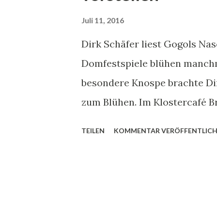
s
Juli 11, 2016
Dirk Schäfer liest Gogols Nas
Domfestspiele blühen manchm
besondere Knospe brachte D
zum Blühen. Im Klostercafé Br
Gogol und machte daraus ein E
TEILEN
KOMMENTAR VERÖFFENTLIC
gehört neben Alexander Pusc
Literatur in den 1830-er Jahre
salonfähig in St. Petersburg 
Feingeistiges. Die Novelle "Di